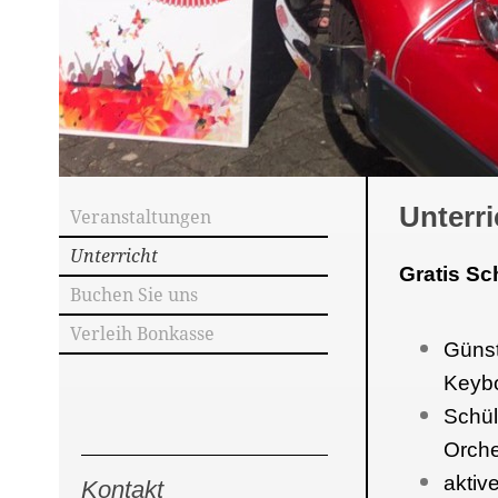
Unterri
Veranstaltungen
Unterricht
Gratis S
Buchen Sie uns
Verleih Bonkasse
Günst
Keybo
Schül
Orche
aktiv
Kontakt